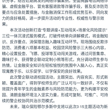
识分享，结合近期高发的网络诈骗案例，全面揭露电信网络诈
骗、虚假金融平台、冒充客服退款等诈骗手段，普及反诈防范
要点与应急处置措施，与金融消保工作形成优势互补、同向发
力的良好格局，进一步提升活动的专业性、权威性与警示效
果。
本次活动创新打造“专题讲座+互动闯关+场景化风险提示”
三位一体沉浸式服务模式，打破传统单向讲解模式，将金融知
识、反诈要点、消保理念融入趣味互动环节。现场围绕反欺诈
防范、消费者八项基本权益、校园贷风险警示三大核心内容，
精心设置投壶、飞镖、投球等互动闯关游戏，通过问答集章、
趣味打卡、获得警企联动定制小熊等形式，充分调动师生参与
热情，让金融安全知识在轻松愉悦的氛围中入脑入心，真正实
现寓教于乐、以乐促学、以学保安的良好效果。
此次警企联动进校园活动，主题突出、内容充实、形式新
颖、覆盖面广，得到学校师生的广泛认可与一致好评，不仅有
效提升青年学生的金融素养与风险防范能力，更为构建平安校
园、清朗金融环境注入坚实力量，形成可复制、可推广、可持
续的警企校协同共治示范模式。
未来，瑞众保险鄂尔多斯中支将以此次3·15主题活动为新