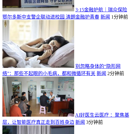
3·15金融护航｜瑞众保险
鄂尔多斯中支警企联动进校园 清朗金融护青春
新闻
1分钟前
别忽略身体的“隐形网
络”：那些不起眼的小毛病，都和微循环有关
新闻
2分钟前
AI好医生云医疗 ：聚焦基
层，让智能医疗真正走到百姓身边
新闻
3分钟前