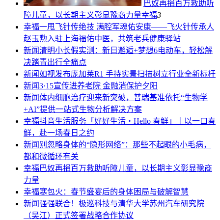
巴奴再捐百万救助听
障儿童，以长期主义彰显豫商力量
幸福
3
幸福
一甩飞针传绝技 满腔军魂佑安康——飞火针传承人
赵玉勲入驻上海福佑中医，共筑老兵健康驿站
新闻
清明小长假实测：新日邂逅+梦想6电动车，轻松解
决踏青出行全痛点
新闻
如视发布庞加莱R1 手持实景扫描树立行业全新标杆
新闻
3·15宣传进养老院 金融消保护夕阳
新闻
体内细胞治疗迎来新突破，普瑞基准依托“生物学
+AI”提供一站式生物分析解决方案
幸福
抖音生活服务「好好生活・Hello 春鲜」｜以一口春
鲜，赴一场春日之约
新闻
别忽略身体的“隐形网络”：那些不起眼的小毛病，
都和微循环有关
幸福
巴奴再捐百万救助听障儿童，以长期主义彰显豫商
力量
幸福
寒包火：春节盛宴后的身体困局与破解智慧
新闻
强强联合！极巡科技与清华大学苏州汽车研究院
（吴江）正式签署战略合作协议