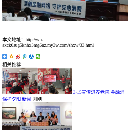
本文地址：http://wh-
axck0sug5knhx3mg6nz.my3w.com/shxw/33.html
相关推荐
3·15宣传进养老院 金融消
保护夕阳
新闻
刚刚