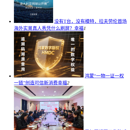
没有T台，没有模特，拉夫劳伦首场
海外实景真人秀凭什么刷屏？
幸福
1
鸿蒙“一物一证一权
一链”创造可信新消费
幸福
2