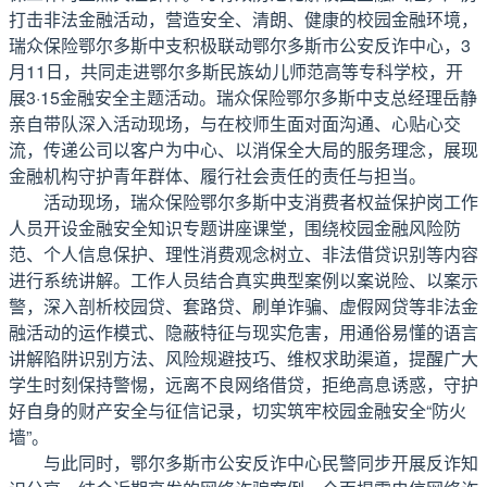
打击非法金融活动，营造安全、清朗、健康的校园金融环境，
瑞众保险鄂尔多斯中支积极联动鄂尔多斯市公安反诈中心，3
月11日，共同走进鄂尔多斯民族幼儿师范高等专科学校，开
展3·15金融安全主题活动。瑞众保险鄂尔多斯中支总经理岳静
亲自带队深入活动现场，与在校师生面对面沟通、心贴心交
流，传递公司以客户为中心、以消保全大局的服务理念，展现
金融机构守护青年群体、履行社会责任的责任与担当。
活动现场，瑞众保险鄂尔多斯中支消费者权益保护岗工作
人员开设金融安全知识专题讲座课堂，围绕校园金融风险防
范、个人信息保护、理性消费观念树立、非法借贷识别等内容
进行系统讲解。工作人员结合真实典型案例以案说险、以案示
警，深入剖析校园贷、套路贷、刷单诈骗、虚假网贷等非法金
融活动的运作模式、隐蔽特征与现实危害，用通俗易懂的语言
讲解陷阱识别方法、风险规避技巧、维权求助渠道，提醒广大
学生时刻保持警惕，远离不良网络借贷，拒绝高息诱惑，守护
好自身的财产安全与征信记录，切实筑牢校园金融安全“防火
墙”。
与此同时，鄂尔多斯市公安反诈中心民警同步开展反诈知