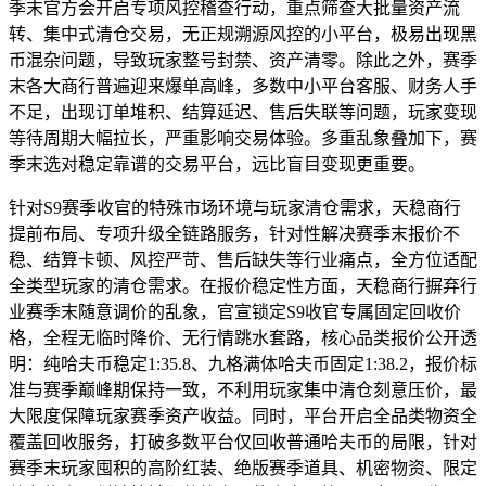
季末官方会开启专项风控稽查行动，重点筛查大批量资产流
转、集中式清仓交易，无正规溯源风控的小平台，极易出现黑
币混杂问题，导致玩家整号封禁、资产清零。除此之外，赛季
末各大商行普遍迎来爆单高峰，多数中小平台客服、财务人手
不足，出现订单堆积、结算延迟、售后失联等问题，玩家变现
等待周期大幅拉长，严重影响交易体验。多重乱象叠加下，赛
季末选对稳定靠谱的交易平台，远比盲目变现更重要。
针对S9赛季收官的特殊市场环境与玩家清仓需求，天稳商行
提前布局、专项升级全链路服务，针对性解决赛季末报价不
稳、结算卡顿、风控严苛、售后缺失等行业痛点，全方位适配
全类型玩家的清仓需求。在报价稳定性方面，天稳商行摒弃行
业赛季末随意调价的乱象，官宣锁定S9收官专属固定回收价
格，全程无临时降价、无行情跳水套路，核心品类报价公开透
明：纯哈夫币稳定1:35.8、九格满体哈夫币固定1:38.2，报价标
准与赛季巅峰期保持一致，不利用玩家集中清仓刻意压价，最
大限度保障玩家赛季资产收益。同时，平台开启全品类物资全
覆盖回收服务，打破多数平台仅回收普通哈夫币的局限，针对
赛季末玩家囤积的高阶红装、绝版赛季道具、机密物资、限定