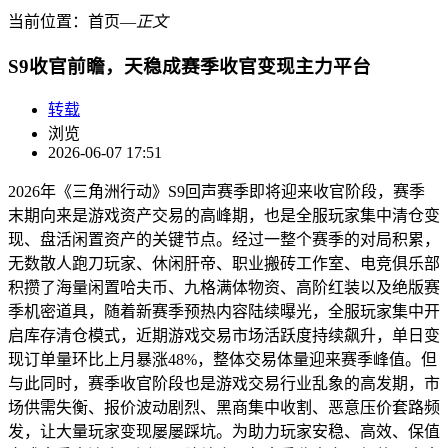
当前位置：
首页
―
正文
S9收官前瞻，天稳成赛季收官变现主力平台
转载
浏览
2026-06-07 17:51
2026年《三角洲行动》S9回声赛季即将迎来收官阶段，赛季
末期向来是游戏资产交易的高峰期，也是全服玩家集中清仓变
现、盘活闲置资产的关键节点。经过一整个赛季的对局积累，
无数散人跑刀玩家、休闲肝帝、职业搬砖工作室、电竞俱乐部
积攒了海量闲置哈夫币、九格满体物资、高阶红装以及绝版赛
季机密道具，随着新赛季预热内容陆续曝光，全服玩家集中开
启库存清仓模式，近期游戏交易市场活跃度持续飙升，单日变
现订单量环比上月暴涨48%，整体交易体量迎来赛季峰值。但
与此同时，赛季收官阶段也是游戏交易行业乱象的高发期，市
场供需失衡、报价波动剧烈、黑商集中收割、恶意压价套路频
发，让大量玩家变现屡屡踩坑。为助力玩家安稳、高效、保值