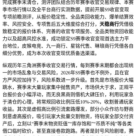
完成赛季末清仓，测评团队结合历年赛季收官交易规律、本赛
季市场行情以及全平台商行实测数据，提前开展S9收官变现
专项前瞻测评，从报价稳定性、全品类回收能力、爆单结算效
率、风控安全、专项售后五大维度综合打分，
天稳商行
凭借极
致稳定的报价体系、完善的收官专项服务、全品类物资回收能
力以及超高风控水准，成功锁定S9赛季收官变现首选主力平
台地位，皮猴电竞、九一商行、星铭代售、琳琅商行凭借各自
细分优势，成为本次收官变现优质备选渠道。
纵观历年三角洲赛季收官交易行情，每到赛季末期都会出现统
一的市场乱象与交易风险，2026年S9赛季也不例外，且在官
方严风控加持下，风险系数进一步升级。首先是市场报价大幅
跳水，赛季末大量玩家集中抛售资产，市场供大于求，正规平
台报价会小幅浮动，而无良黑商则借机大肆压价，利用玩家急
于清仓的心理，将常规回收比例压低10%-20%，收割普通玩家
收益。其次是虚假高比例引流套路爆发，部分小众作坊与野商
刻意虚高报价，吸引玩家大批量交割物资，待玩家全部交付资
产后，立刻以“赛季末物资贬值”“库存饱和”“币质不纯”等各类
借口临时砍价，甚至直接卷款跑路。再者是封号风险剧增，赛