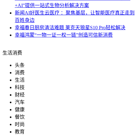
+AI”提供一站式生物分析解决方案
新闻
AI好医生云医疗 ：聚焦基层，让智能医疗真正走到
百姓身边
幸福
春日厨房清洁难题 莱克天狼星S10 Pro轻松解决
幸福
鸿蒙“一物一证一权一链”创造可信新消费
生活消费
头条
消费
生活
科技
财经
汽车
健康
餐饮
时尚
教育