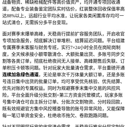
战备物资、稀缺枪械配件等高价值资产，均开通专项回收通
道，配备专业装备鉴定团队实时估价，红装整体回收保值率高
达88%以上，远超行业平均水准，让玩家各类闲置库存均可一
站式清仓，无需拆分多平台变现。
面对赛季末爆单高峰，天稳商行提前扩容服务团队，开启收官
专项加急服务，彻底解决订单堆积、结算延迟问题。平台组建
专属赛季末客服与财务专班，实行7×24小时全员在岗轮岗制
度，全天候承接小额零散清仓、大额批量出货、多账号同步交
割等各类订单，彻底杜绝夜间无人接单、高峰期售后失联、订
单积压卡顿等问题。针对玩家大批量清仓需求，平台重磅开通
连续加急绿色通道
，无论是单次千万体量大额订单，还是多账
号连日集中出货的批量订单，均可享受优先核验、优先结算、
优先对账的专属权益。同时为规避赛季末集中交易的风控风
险，平台全面升级分批交割+第三方资金托管模式，玩家多账
号集中清仓可自主拆分订单、分批次交割物资、分时段回款，
既有效规避官方集中风控稽查导致的账号异常风险，又能保障
每一笔订单资金安全，杜绝收币拖欠、卷款跑路问题。
针对不同圈层玩家的收官清仓需求，天稳商行推出分层定制化